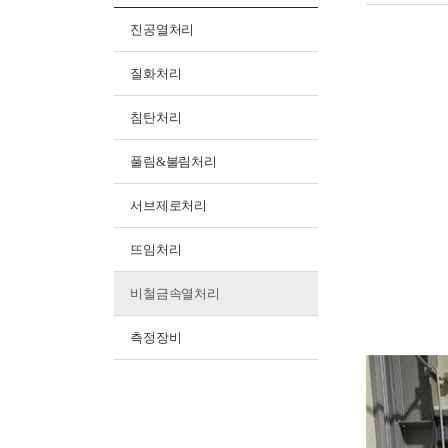
진공열처리
질화처리
침탄처리
풀림&불림처리
서브제로처리
뜨임처리
비철금속열처리
측정장비