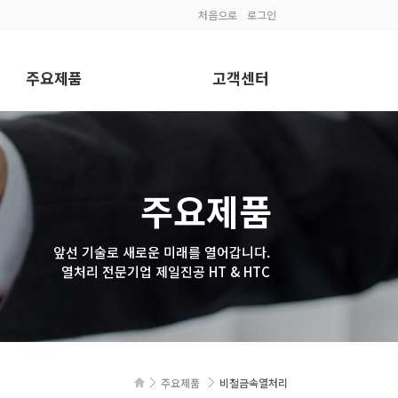
처음으로
로그인
주요제품
고객센터
진공열처리
공지사항
질화처리
자료실
주요제품
침탄처리
자유게시판
풀림&불림처리
앞선 기술로 새로운 미래를 열어갑니다.
열처리 전문기업 제일진공 HT & HTC
서브제로처리
뜨임처리
비철금속열처리
주요제품
비철금속열처리
측정장비