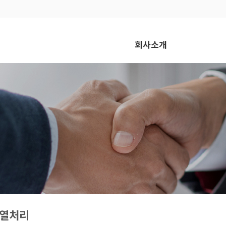
회사소개
인사말
연혁
경영이념
조직도
인증현황
오시는 길
열처리